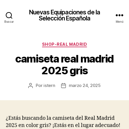
Nuevas Equipaciones de la
Selección Española
Buscar
Menú
Categorías
SHOP-REAL MADRID
camiseta real madrid
2025 gris
Por
istern
marzo 24, 2025
Autor
Fecha
de
de
la
la
entrada
entrada
¿Estás buscando la camiseta del Real Madrid
2025 en color gris? ¡Estás en el lugar adecuado!