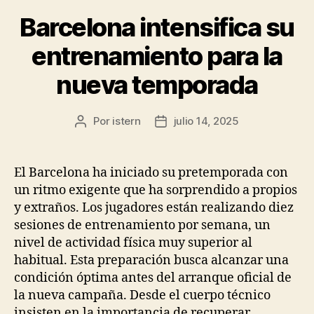
Barcelona intensifica su
entrenamiento para la
nueva temporada
Por
istern
julio 14, 2025
Autor
Fecha
de
de
la
la
entrada
entrada
El Barcelona ha iniciado su pretemporada con
un ritmo exigente que ha sorprendido a propios
y extraños. Los jugadores están realizando diez
sesiones de entrenamiento por semana, un
nivel de actividad física muy superior al
habitual. Esta preparación busca alcanzar una
condición óptima antes del arranque oficial de
la nueva campaña. Desde el cuerpo técnico
insisten en la importancia de recuperar