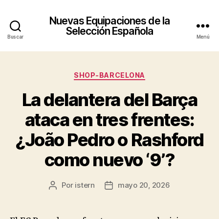
Nuevas Equipaciones de la
Selección Española
Buscar
Menú
Categorías
SHOP-BARCELONA
La delantera del Barça
ataca en tres frentes:
¿João Pedro o Rashford
como nuevo ‘9’?
Por
istern
mayo 20, 2026
Autor
Fecha
de
de
la
la
entrada
entrada