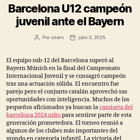
Barcelona U12 campeón
juvenil ante el Bayern
Por
istern
julio 3, 2025
Autor
Fecha
de
de
la
la
entrada
entrada
El equipo sub-12 del Barcelona superó al
Bayern Múnich en la final del Campeonato
Internacional Juvenil y se consagró campeón
tras una actuación sólida. El encuentro fue
parejo pero el conjunto catalán aprovechó sus
oportunidades con inteligencia. Muchos de los
pequeños aficionados ya buscan la
camiseta del
barcelona 2024 niño
para sentirse parte de esta
generación prometedora. El torneo reunió a
algunos de los clubes más importantes del
mundo en categoría infantil. La victoria del