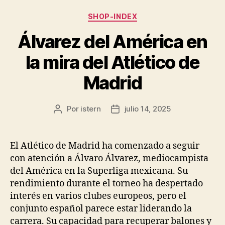
Categorías
SHOP-INDEX
Álvarez del América en
la mira del Atlético de
Madrid
Por
istern
julio 14, 2025
Autor
Fecha
de
de
la
la
entrada
entrada
El Atlético de Madrid ha comenzado a seguir
con atención a Álvaro Álvarez, mediocampista
del América en la Superliga mexicana. Su
rendimiento durante el torneo ha despertado
interés en varios clubes europeos, pero el
conjunto español parece estar liderando la
carrera. Su capacidad para recuperar balones y