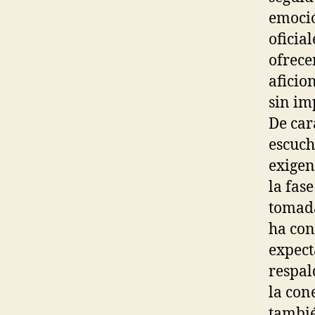
emoció
oficia
ofrece
aficio
sin im
De car
escuch
exigen
la fas
tomada
ha con
expect
respal
la con
tambié