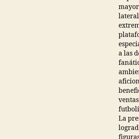
mayori
latera
extrem
plataf
especi
a las 
fanáti
ambien
aficio
benefi
ventas
futbolí
La pre
lograd
figura