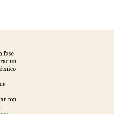
a fase
erar un
técnico
que
tar con
a