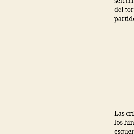
selecc
del to
partid
Las cr
los hi
esque