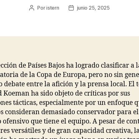
Por
istern
junio 25, 2025
Autor
Fecha
de
de
la
la
entrada
entrada
ección de Países Bajos ha logrado clasificar a l
atoria de la Copa de Europa, pero no sin gen
o debate entre la afición y la prensa local. El 
 Koeman ha sido objeto de críticas por sus
ones tácticas, especialmente por un enfoque 
 consideran demasiado conservador para el
o ofensivo que tiene el equipo. A pesar de con
res versátiles y de gran capacidad creativa, l