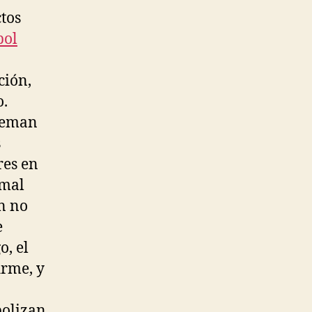
tos
bol
ción,
o.
Koeman
s
res en
 mal
n no
e
o, el
irme, y
bolizan