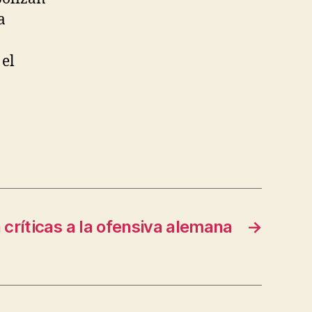
a
 el
 críticas a la ofensiva alemana
→