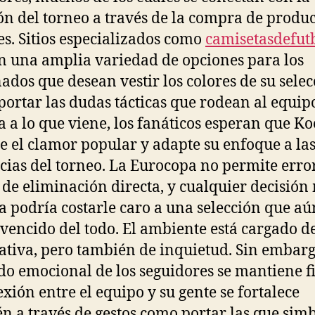
n del torneo a través de la compra de produc
les. Sitios especializados como
camisetasdefut
n una amplia variedad de opciones para los
nados que desean vestir los colores de su selec
portar las dudas tácticas que rodean al equip
a a lo que viene, los fanáticos esperan que 
e el clamor popular y adapte su enfoque a la
cias del torneo. La Eurocopa no permite erro
e de eliminación directa, y cualquier decisión
 podría costarle caro a una selección que aú
vencido del todo. El ambiente está cargado d
ativa, pero también de inquietud. Sin embarg
do emocional de los seguidores se mantiene f
exión entre el equipo y su gente se fortalece
n a través de gestos como portar las que sim