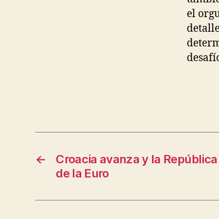
el org
detalle
determ
desafí
←
Croacia avanza y la Repúblic
de la Euro