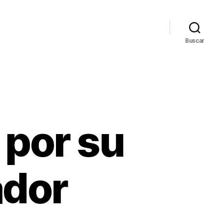
Buscar
 por su
ador