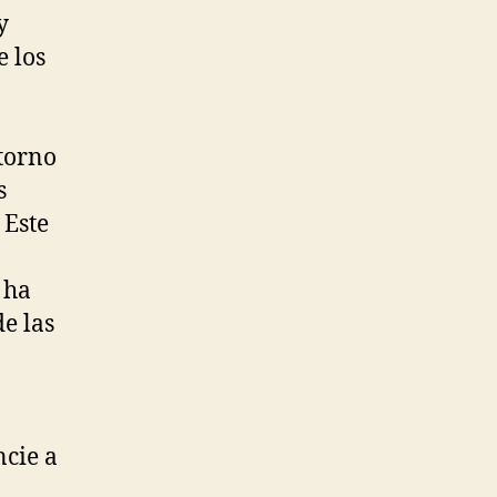
y
e los
 torno
s
 Este
 ha
de las
ncie a