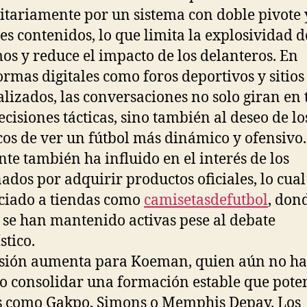
tariamente por un sistema con doble pivote 
les contenidos, lo que limita la explosividad d
os y reduce el impacto de los delanteros. En
ormas digitales como foros deportivos y sitios
alizados, las conversaciones no solo giran en
decisiones tácticas, sino también al deseo de lo
cos de ver un fútbol más dinámico y ofensivo.
te también ha influido en el interés de los
nados por adquirir productos oficiales, lo cual
ciado a tiendas como
camisetasdefutbol
, don
 se han mantenido activas pese al debate
stico.
sión aumenta para Koeman, quien aún no ha
o consolidar una formación estable que pote
s como Gakpo, Simons o Memphis Depay. Los