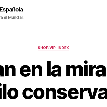
 Española
a el Mundial.
Categorías
SHOP.VIP-INDEX
 en la mira
ilo conserv