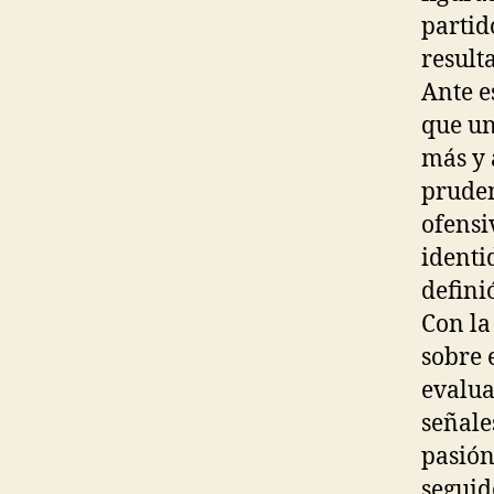
partid
result
Ante e
que un
más y
pruden
ofensi
identi
defini
Con la
sobre 
evalua
señale
pasión
seguid