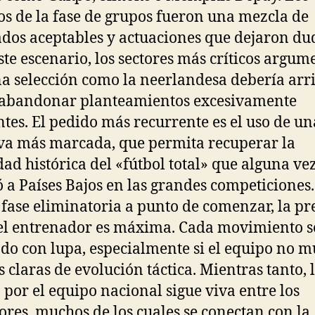
os de la fase de grupos fueron una mezcla de
ados aceptables y actuaciones que dejaron du
ste escenario, los sectores más críticos argu
a selección como la neerlandesa debería arr
 abandonar planteamientos excesivamente
tes. El pedido más recurrente es el uso de un
va más marcada, que permita recuperar la
dad histórica del «fútbol total» que alguna ve
ó a Países Bajos en las grandes competiciones.
 fase eliminatoria a punto de comenzar, la pr
el entrenador es máxima. Cada movimiento s
do con lupa, especialmente si el equipo no m
s claras de evolución táctica. Mientras tanto, 
 por el equipo nacional sigue viva entre los
ores, muchos de los cuales se conectan con la