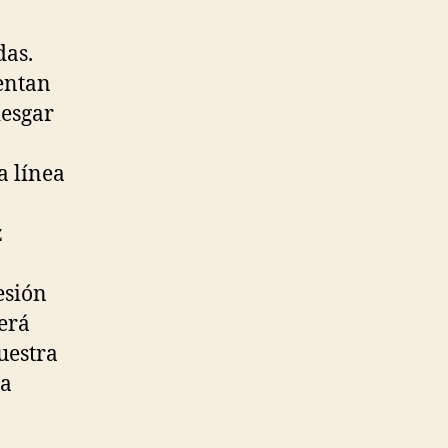
das.
mentan
iesgar
a línea
z
esión
erá
uestra
la