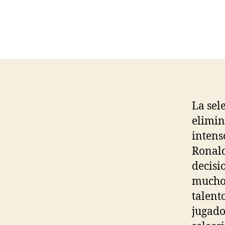
La sel
elimin
intens
Ronald
decisi
muchos
talent
jugado