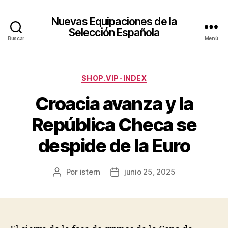
Nuevas Equipaciones de la
Selección Española
Buscar
Menú
Categorías
SHOP.VIP-INDEX
Croacia avanza y la
República Checa se
despide de la Euro
Por
istern
junio 25, 2025
Autor
Fecha
de
de
la
la
entrada
entrada