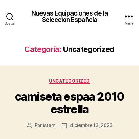
Nuevas Equipaciones de la
Selección Española
Buscar
Menú
Categoría:
Uncategorized
Categorías
UNCATEGORIZED
camiseta espaa 2010
estrella
Por
istern
diciembre 13, 2023
Autor
Fecha
de
de