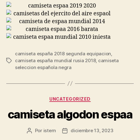
camiseta españa 2018 segunda equipacion
,
camiseta españa mundial rusia 2018
,
camiseta
Etiquetas
seleccion española negra
Categorías
UNCATEGORIZED
camiseta algodon espaa
Por
istern
diciembre 13, 2023
Autor
Fecha
de
de