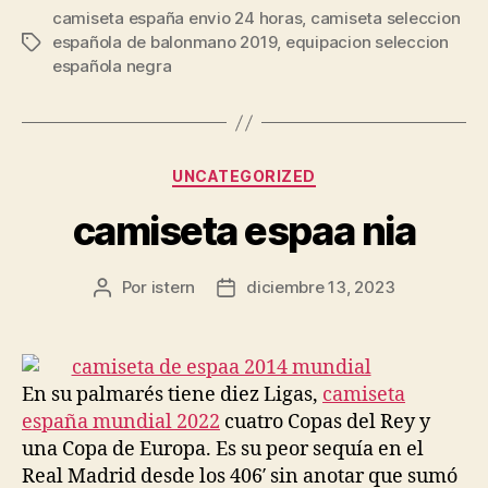
camiseta españa envio 24 horas
,
camiseta seleccion
española de balonmano 2019
,
equipacion seleccion
Etiquetas
española negra
Categorías
UNCATEGORIZED
camiseta espaa nia
Por
istern
diciembre 13, 2023
Autor
Fecha
de
de
la
la
entrada
entrada
En su palmarés tiene diez Ligas,
camiseta
españa mundial 2022
cuatro Copas del Rey y
una Copa de Europa. Es su peor sequía en el
Real Madrid desde los 406′ sin anotar que sumó