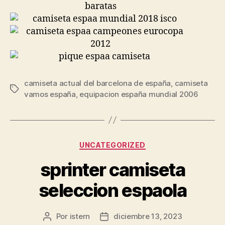
camiseta actual del barcelona de españa
,
camiseta
Etiquetas
vamos españa
,
equipacion españa mundial 2006
Categorías
UNCATEGORIZED
sprinter camiseta
seleccion espaola
Por
istern
diciembre 13, 2023
Autor
Fecha