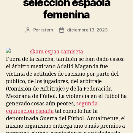
seleccion espaola
femenina
Por
istern
diciembre 13, 2023
Autor
Fecha
de
de
la
la
entrada
entrada
Fuera de la cancha, también se han dado casos:
el árbitro mexicano Adalid Maganda fue
víctima de actitudes de racismo por parte del
público, de los jugadores, del arbitraje
(Comisión de Arbitraje) y de la Federación
Mexicana de Fútbol. La violencia en el fútbol ha
generado cosas aún peores,
segunda
equipacion españa
tal como lo fue la
denominada Guerra del Fútbol. Anualmente, el
mismo organismo entrega uno o más premios a