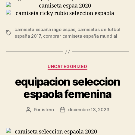
camiseta españa iago aspas
,
camisetas de futbol
Etiquetas
españa 2017
,
comprar camiseta españa mundial
Categorías
UNCATEGORIZED
equipacion seleccion
espaola femenina
Por
istern
diciembre 13, 2023
Autor
Fecha
de
de
la
la
entrada
entrada