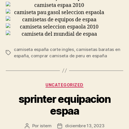
camiseta españa corte ingles
,
camisetas baratas en
Etiquetas
españa
,
comprar camiseta de peru en españa
Categorías
UNCATEGORIZED
sprinter equipacion
espaa
Por
istern
diciembre 13, 2023
Autor
Fecha