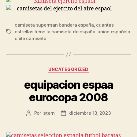
camiseta superman bandera españa
,
cuantas
estrellas tiene la camiseta de españa
,
union española
Etiquetas
chile camiseta
Categorías
UNCATEGORIZED
equipacion espaa
eurocopa 2008
Por
istern
diciembre 13, 2023
Autor
Fecha
de
de
la
la
entrada
entrada