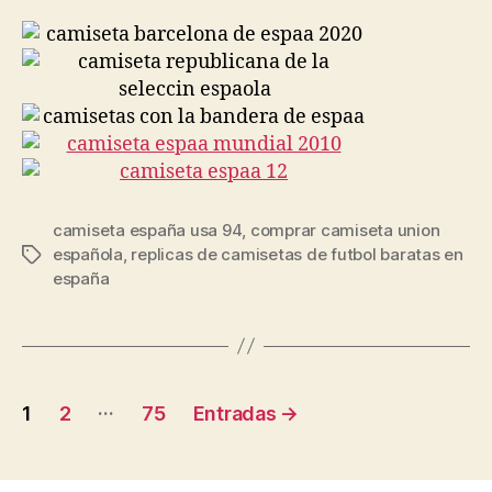
camiseta españa usa 94
,
comprar camiseta union
española
,
replicas de camisetas de futbol baratas en
Etiquetas
españa
Paginación
…
1
2
75
Entradas
→
de