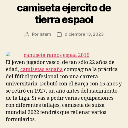
camiseta ejercito de
tierra espaol
Por
istern
diciembre 13, 2023
Autor
Fecha
de
de
la
la
entrada
entrada
El joven jugador vasco, de tan sólo 22 años de
edad,
camisetas españa
compagina la práctica
del fútbol profesional con una carrera
universitaria. Debutó con el Barça con 15 años y
se retiró en 1927, un año antes del nacimiento
de la Liga. Si vas a pedir varias equipaciones
con diferentes tallajes, camiseta de suiza
mundial 2022 tendrás que rellenar varios
formularios.