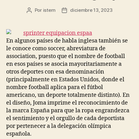
Por
istern
diciembre 13, 2023
Autor
Fecha
de
de
la
la
entrada
entrada
En algunos países de habla inglesa también se
le conoce como soccer, abreviatura de
association, puesto que el nombre de football
en esos países se asocia mayoritariamente a
otros deportes con esa denominación
(principalmente en Estados Unidos, donde el
nombre football aplica para el fútbol
americano, un deporte totalmente distinto). En
el diseño, Joma imprime el reconocimiento de
la marca España para que la ropa engrandezca
el sentimiento y el orgullo de cada deportista
por pertenecer a la delegación olímpica
española.