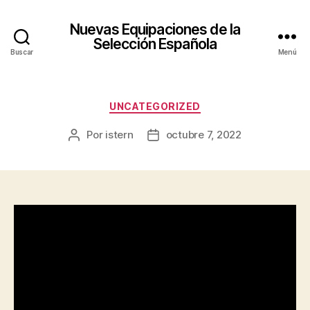
Nuevas Equipaciones de la
Selección Española
Buscar
Menú
Categorías
UNCATEGORIZED
Por
istern
octubre 7, 2022
Autor
Fecha
de
de
la
la
entrada
entrada