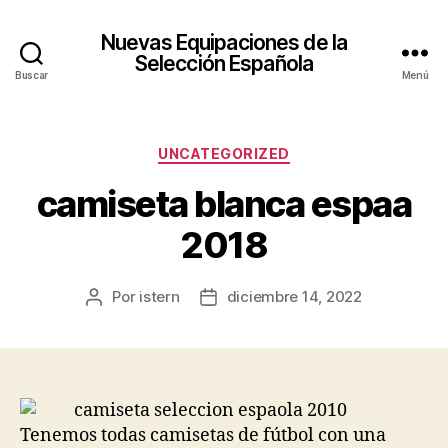
Nuevas Equipaciones de la
Selección Española
Buscar
Menú
Categorías
UNCATEGORIZED
camiseta blanca espaa
2018
Por
istern
diciembre 14, 2022
Autor
Fecha
de
de
la
la
entrada
entrada
Tenemos todas camisetas de fútbol con una