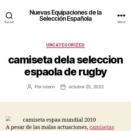
Nuevas Equipaciones de la
Selección Española
Buscar
Menú
Categorías
UNCATEGORIZED
camiseta dela seleccion
espaola de rugby
Por
istern
octubre 25, 2022
Autor
Fecha
de
de
la
la
entrada
entrada
A pesar de las malas actuaciones,
camisetas