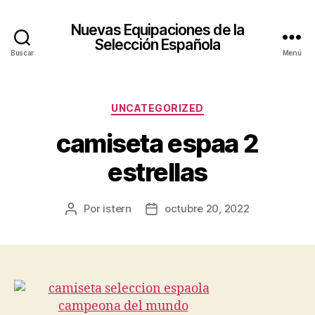
Nuevas Equipaciones de la
Selección Española
Buscar
Menú
Categorías
UNCATEGORIZED
camiseta espaa 2
estrellas
Por
istern
octubre 20, 2022
Autor
Fecha
de
de
la
la
entrada
entrada