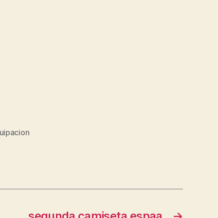
uipacion
segunda camiseta espaa
→