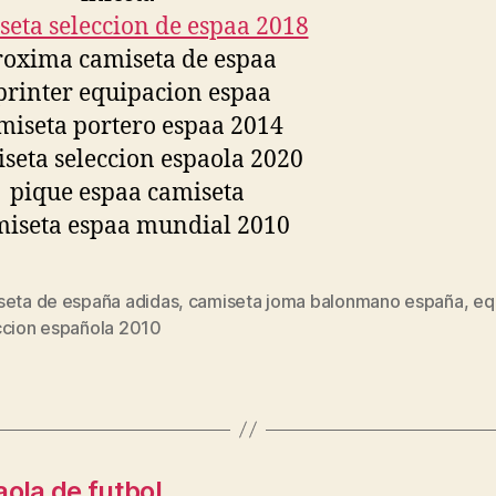
seta de españa adidas
,
camiseta joma balonmano españa
,
eq
s
ccion española 2010
aola de futbol