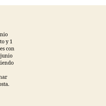
unio
to y 1
es con
 junio
diendo
nar
sta.