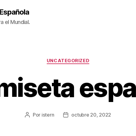
 Española
a el Mundial.
Categorías
UNCATEGORIZED
miseta espa
Por
istern
octubre 20, 2022
Autor
Fecha
de
de
la
la