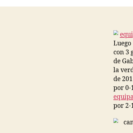
Luego 
con 3 
de Gab
la ver
de 201
por 0-
equip
por 2-