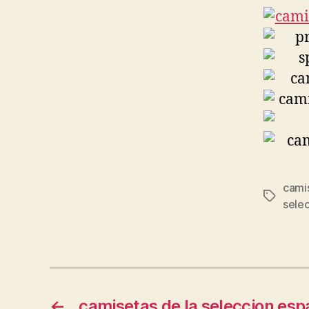
cami
Etiqueta
sele
←
camisetas de la seleccion esp