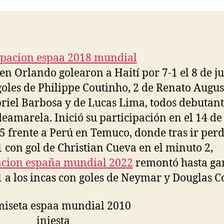
entrada
entrada
en Orlando golearon a Haití por 7-1 el 8 de j
goles de Philippe Coutinho, 2 de Renato Augus
riel Barbosa y de Lucas Lima, todos debutant
deamarela. Inició su participación en el 14 de
5 frente a Perú en Temuco, donde tras ir per
1 con gol de Christian Cueva en el minuto 2,
acion españa mundial 2022
remontó hasta ga
1 a los incas con goles de Neymar y Douglas Co