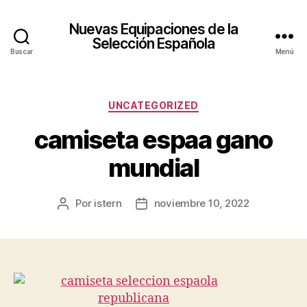
Nuevas Equipaciones de la
Selección Española
Buscar
Menú
Categorías
UNCATEGORIZED
camiseta espaa gano
mundial
Por
istern
noviembre 10, 2022
Autor
Fecha
de
de
la
la
entrada
entrada