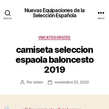
Nuevas Equipaciones de la
Selección Española
Buscar
Menú
Categorías
UNCATEGORIZED
camiseta seleccion
espaola baloncesto
2019
Por
istern
noviembre 22, 2022
Autor
Fecha
de
de
la
la
entrada
entrada