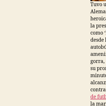
Tuvo u
Aleman
heroic
la pre
como ‘
desde 
autobú
ameniz
gorra,
su pro
minuto
alcanz
contra
de fut
la mar