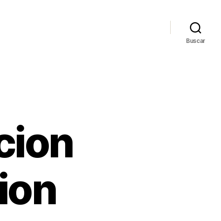
Buscar
cion
ion