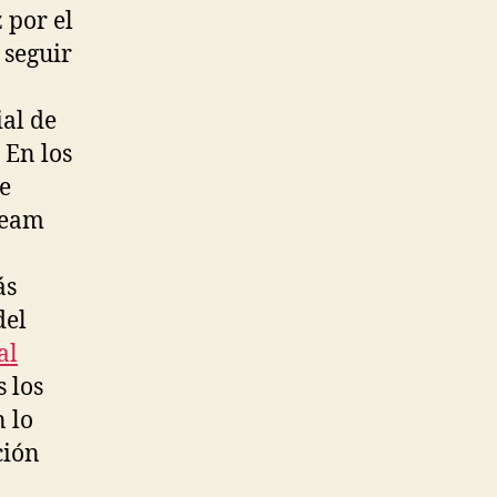
 por el
 seguir
al de
 En los
ce
 Team
ás
del
al
 los
n lo
ción