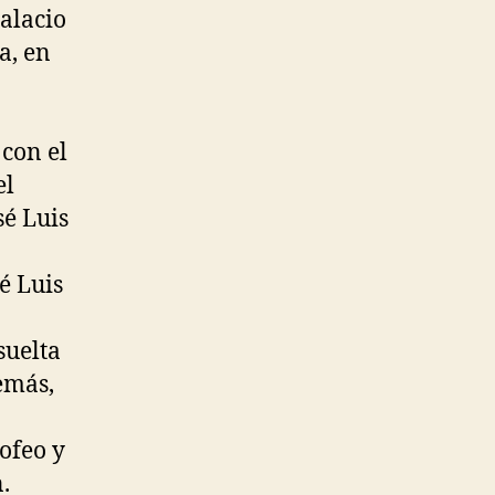
Palacio
a, en
con el
el
sé Luis
é Luis
suelta
emás,
rofeo y
.