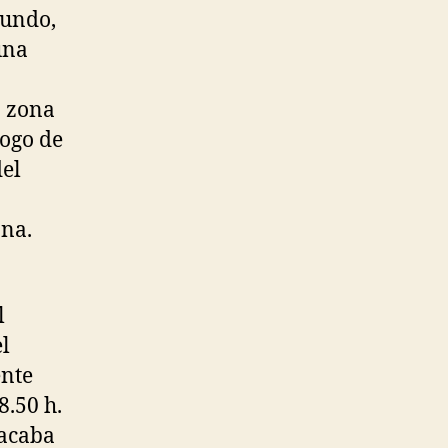
mundo,
una
a zona
logo de
del
ona.
l
el
ente
8.50 h.
 acaba