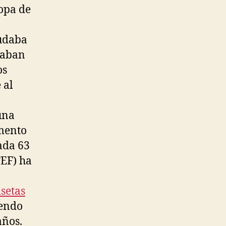
copa de
yudaba
daban
os
 al
a
una
omento
ada 63
FEF) ha
setas
iendo
años.