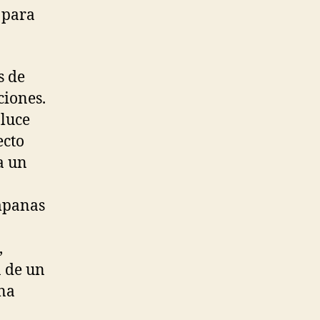
 para
s de
iones.
 luce
ecto
a un
ampanas
,
n de un
una