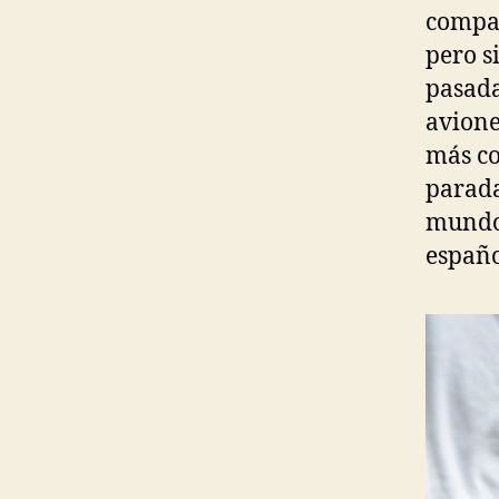
compar
pero si
pasada
avione
más co
parada
mundo 
españo