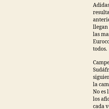
Adidas
result
anteri
llegan
las ma
Euroco
todos.
Campeó
Sudáfr
siguie
la cam
No es 
los af
cada v