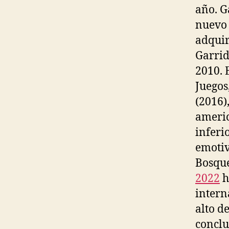
año. G
nuevo 
adquir
Garrid
2010. 
Juegos
(2016)
americ
inferi
emotiv
Bosque
2022
h
intern
alto d
conclu