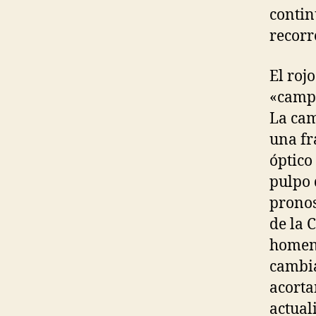
contin
recorr
El roj
«campe
La cam
una fr
óptico
pulpo 
pronos
de la 
homena
cambia
acorta
actual