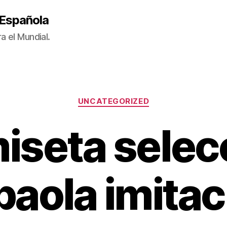
 Española
a el Mundial.
Categorías
UNCATEGORIZED
iseta selec
paola imitac