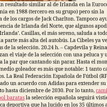
n resultado similar al de Irlanda en la Euro
ia en 1988 (tercero en su grupo) pero sin la
a de los cargos de Jack Charlton. Tampoco a
sencia de Irlanda del Norte, que algunos apo
Irlanda’. Casillas, el más sereno, saluda a tod
la parte más alta del autobús. La Cibeles ya ve
s de la selección. 20.24 h. – Capdevila y Rein
an el viaje de la selección con una peluca y 
 a la par que cantando sin parar. Hasta el m
medio goleador es más que notable: 1 tanto c
s. La Real Federación Española de Fútbol (R
ado un acuerdo con Adidas para extender su
to hasta diciembre de 2030. Por lo tanto,
cami
bol baratas
la selección española seguirá vist
ca deportiva que ha lucido en los 35 últimos 