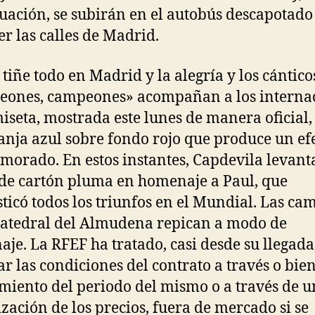
uación, se subirán en el autobús descapotado
er las calles de Madrid.
o tiñe todo en Madrid y la alegría y los cántico
ones, campeones» acompañan a los internac
iseta, mostrada este lunes de manera oficial,
anja azul sobre fondo rojo que produce un ef
 morado. En estos instantes, Capdevila levant
de cartón pluma en homenaje a Paul, que
ticó todos los triunfos en el Mundial. Las c
Catedral del Almudena repican a modo de
je. La RFEF ha tratado, casi desde su llegada
r las condiciones del contrato a través o bie
miento del periodo del mismo o a través de 
ización de los precios, fuera de mercado si se