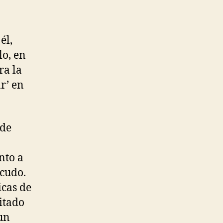
él,
lo, en
ra la
r’ en
 de
nto a
scudo.
icas de
pitado
un