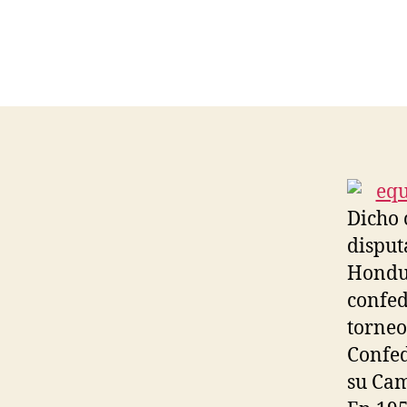
Dicho 
disput
Hondur
confed
torneo
Confed
su Cam