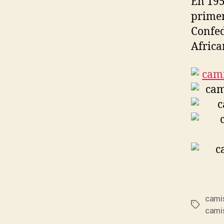
En 195
primer
Confed
Africa
cami
Etiqueta
cami