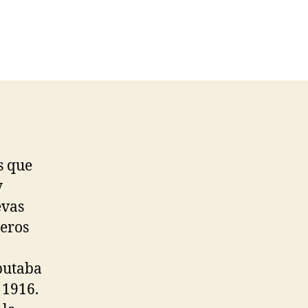
s que
y
evas
meros
putaba
 1916.