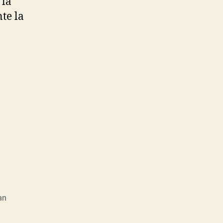
 la
te la
an