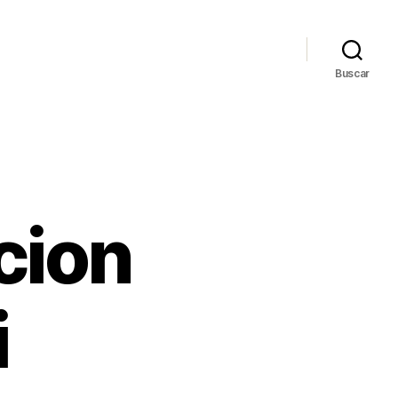
Buscar
cion
i