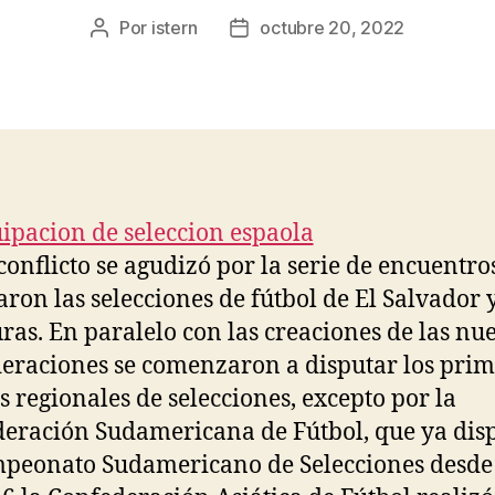
Por
istern
octubre 20, 2022
Autor
Fecha
de
de
la
la
entrada
entrada
conflicto se agudizó por la serie de encuentro
aron las selecciones de fútbol de El Salvador 
as. En paralelo con las creaciones de las nu
eraciones se comenzaron a disputar los pri
s regionales de selecciones, excepto por la
eración Sudamericana de Fútbol, que ya dis
peonato Sudamericano de Selecciones desde