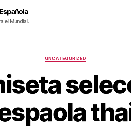
 Española
a el Mundial.
Categorías
UNCATEGORIZED
iseta selec
espaola tha