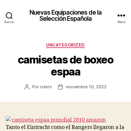
Nuevas Equipaciones de la
Selección Española
Buscar
Menú
Categorías
UNCATEGORIZED
camisetas de boxeo
espaa
Por
istern
noviembre 10, 2022
Autor
Fecha
de
de
la
la
entrada
entrada
Tanto el Eintracht como el Rangers llegaron a la