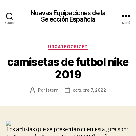
Nuevas Equipaciones de la
Selección Española
Buscar
Menú
Categorías
UNCATEGORIZED
camisetas de futbol nike
2019
Por
istern
octubre 7, 2022
Autor
Fecha
de
de
la
la
entrada
entrada
Los artistas que se presentaron en esta gira son: