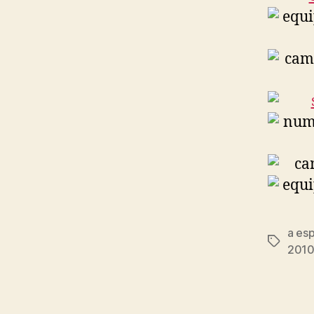
a esp
Etiqueta
2010