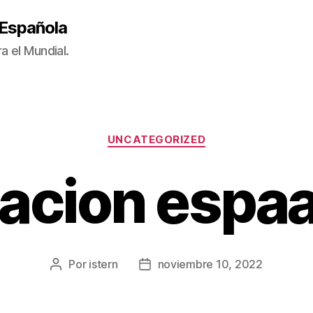
 Española
a el Mundial.
Categorías
UNCATEGORIZED
acion espa
Por
istern
noviembre 10, 2022
Autor
Fecha
de
de
la
la