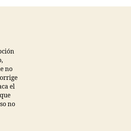
pción
o,
ue no
corrige
ca el
 que
rso no