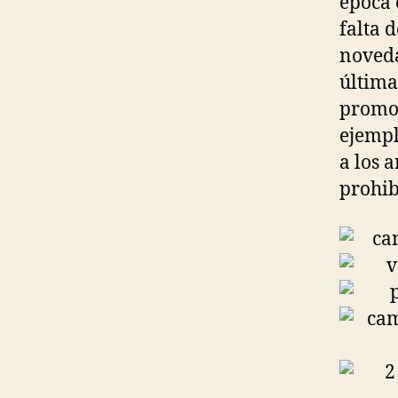
época 
falta 
noveda
última
promov
ejemp
a los 
prohib