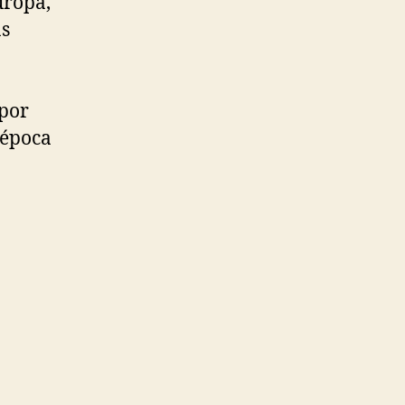
uropa,
as
(por
 época