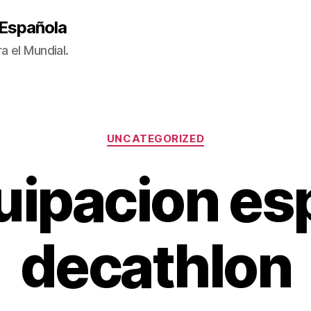
 Española
a el Mundial.
Categorías
UNCATEGORIZED
uipacion es
decathlon