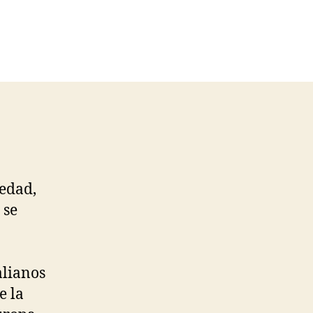
iedad,
 se
alianos
e la