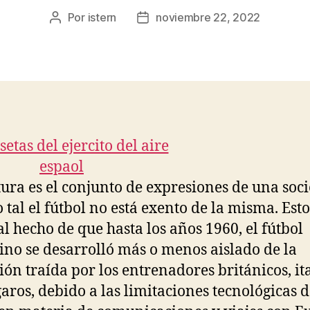
Por
istern
noviembre 22, 2022
Autor
Fecha
de
de
la
la
entrada
entrada
tura es el conjunto de expresiones de una soc
 tal el fútbol no está exento de la misma. Esto
al hecho de que hasta los años 1960, el fútbol
ino se desarrolló más o menos aislado de la
ión traída por los entrenadores británicos, it
aros, debido a las limitaciones tecnológicas d