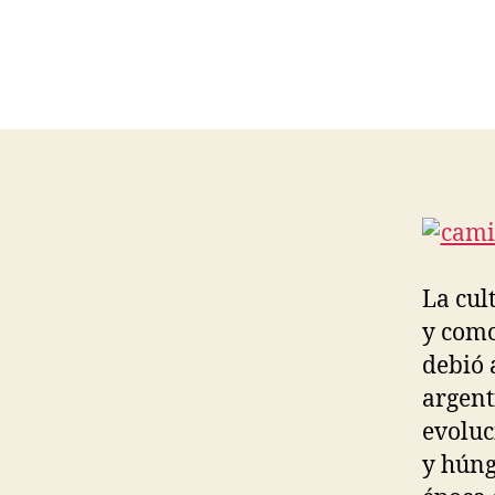
La cul
y como
debió 
argent
evoluc
y húng