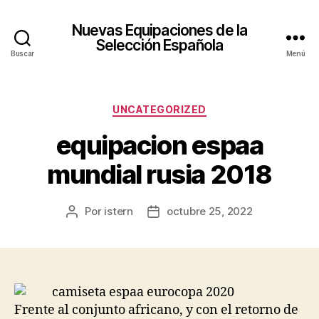
Nuevas Equipaciones de la
Selección Española
Buscar
Menú
Categorías
UNCATEGORIZED
equipacion espaa
mundial rusia 2018
Por
istern
octubre 25, 2022
Autor
Fecha
de
de
la
la
entrada
entrada
Frente al conjunto africano, y con el retorno de