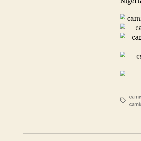
Nigeri
cami
Etiqueta
camis