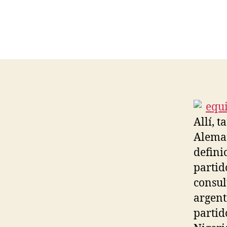
Allí, 
Aleman
defini
partid
consul
argent
partid