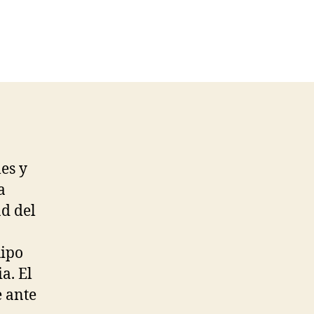
es y
a
ad del
uipo
a. El
e ante