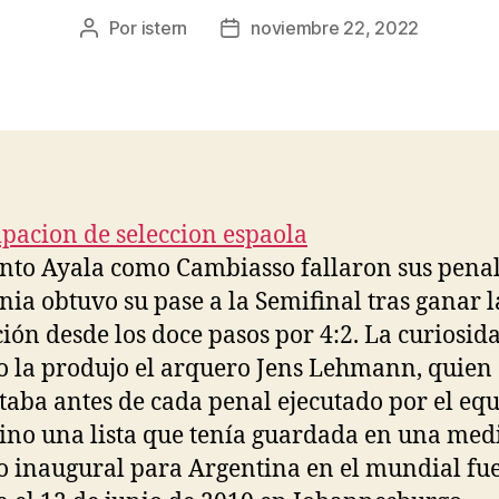
Por
istern
noviembre 22, 2022
Autor
Fecha
de
de
la
la
entrada
entrada
tanto Ayala como Cambiasso fallaron sus penal
ia obtuvo su pase a la Semifinal tras ganar l
ción desde los doce pasos por 4:2. La curiosid
o la produjo el arquero Jens Lehmann, quien
taba antes de cada penal ejecutado por el eq
ino una lista que tenía guardada en una medi
o inaugural para Argentina en el mundial fu