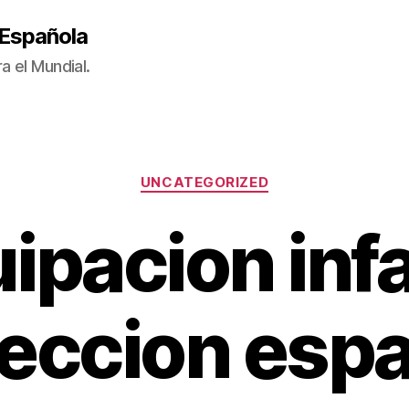
 Española
a el Mundial.
Categorías
UNCATEGORIZED
ipacion infa
leccion espa