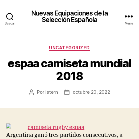
Nuevas Equipaciones de la
Selección Española
Buscar
Menú
Categorías
UNCATEGORIZED
espaa camiseta mundial
2018
Por
istern
octubre 20, 2022
Autor
Fecha
de
de
la
la
entrada
entrada
Argentina ganó tres partidos consecutivos, a