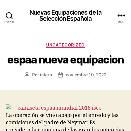
Nuevas Equipaciones de la
Selección Española
Buscar
Menú
Categorías
UNCATEGORIZED
espaa nueva equipacion
Por
istern
noviembre 10, 2022
Autor
Fecha
de
de
la
la
entrada
entrada
La operación se vino abajo por el enredo y las
comisiones del padre de Neymar. Es
considerada como una de las grandes potencias