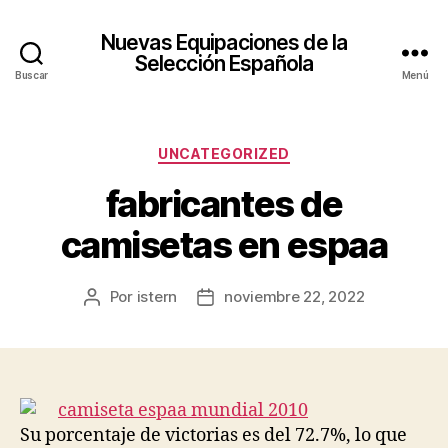
Nuevas Equipaciones de la
Selección Española
Buscar
Menú
Categorías
UNCATEGORIZED
fabricantes de
camisetas en espaa
Por
istern
noviembre 22, 2022
Autor
Fecha
de
de
la
la
entrada
entrada
Su porcentaje de victorias es del 72.7%, lo que