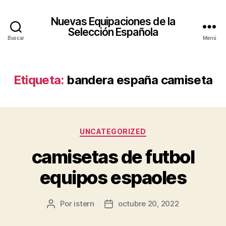
Nuevas Equipaciones de la
Selección Española
Buscar
Menú
Etiqueta:
bandera españa camiseta
Categorías
UNCATEGORIZED
camisetas de futbol
equipos espaoles
Por
istern
octubre 20, 2022
Autor
Fecha
de
de