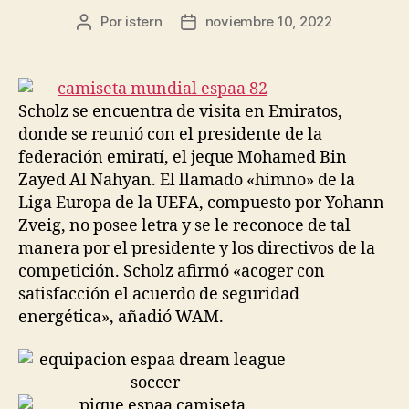
Por
istern
noviembre 10, 2022
Autor
Fecha
de
de
la
la
entrada
entrada
Scholz se encuentra de visita en Emiratos,
donde se reunió con el presidente de la
federación emiratí, el jeque Mohamed Bin
Zayed Al Nahyan. El llamado «himno» de la
Liga Europa de la UEFA, compuesto por Yohann
Zveig, no posee letra y se le reconoce de tal
manera por el presidente y los directivos de la
competición. Scholz afirmó «acoger con
satisfacción el acuerdo de seguridad
energética», añadió WAM.