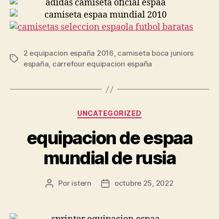
2 equipacion españa 2016
,
camiseta boca juniors
Etiquetas
españa
,
carrefour equipacion españa
Categorías
UNCATEGORIZED
equipacion de espaa
mundial de rusia
Por
istern
octubre 25, 2022
Autor
Fecha
de
de
la
la
entrada
entrada