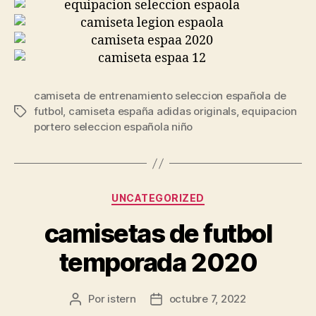
camiseta de entrenamiento seleccion española de
futbol
,
camiseta españa adidas originals
,
equipacion
Etiquetas
portero seleccion española niño
Categorías
UNCATEGORIZED
camisetas de futbol
temporada 2020
Por
istern
octubre 7, 2022
Autor
Fecha
de
de