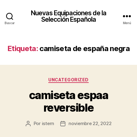
Nuevas Equipaciones de la
Selección Española
Buscar
Menú
Etiqueta:
camiseta de españa negra
Categorías
UNCATEGORIZED
camiseta espaa
reversible
Por
istern
noviembre 22, 2022
Autor
Fecha
de
de