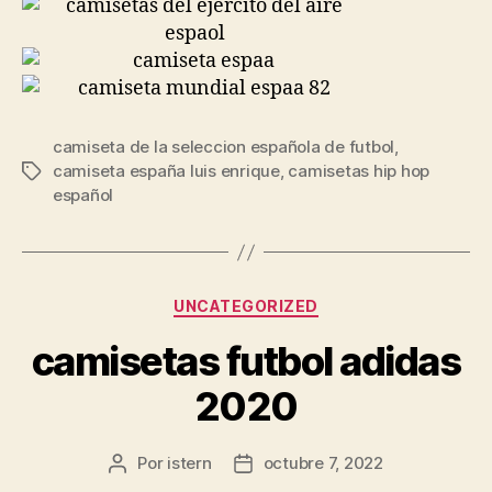
camiseta de la seleccion española de futbol
,
camiseta españa luis enrique
,
camisetas hip hop
Etiquetas
español
Categorías
UNCATEGORIZED
camisetas futbol adidas
2020
Por
istern
octubre 7, 2022
Autor
Fecha
de
de