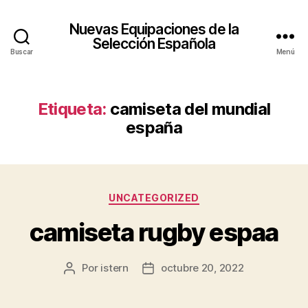
Nuevas Equipaciones de la
Selección Española
Buscar
Menú
Etiqueta:
camiseta del mundial
españa
Categorías
UNCATEGORIZED
camiseta rugby espaa
Por
istern
octubre 20, 2022
Autor
Fecha
de
de
la
la