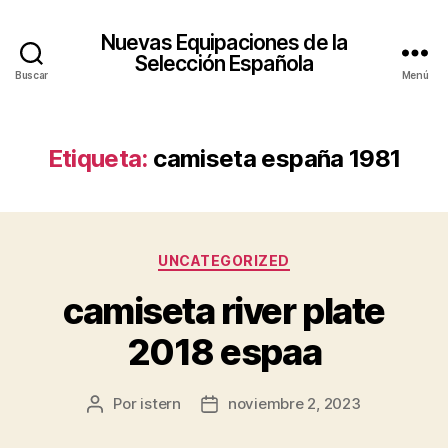
Nuevas Equipaciones de la
Selección Española
Buscar
Menú
Etiqueta:
camiseta españa 1981
Categorías
UNCATEGORIZED
camiseta river plate
2018 espaa
Por
istern
noviembre 2, 2023
Autor
Fecha
de
de