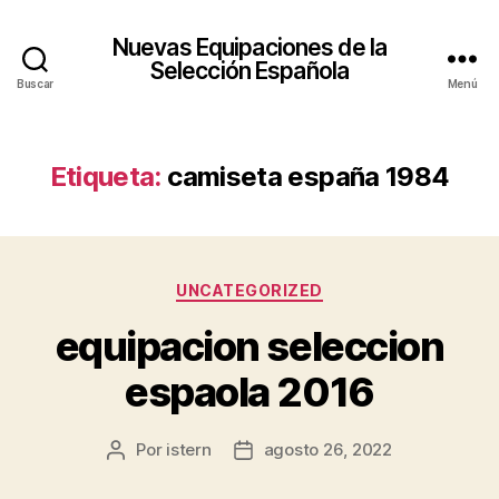
Nuevas Equipaciones de la
Selección Española
Buscar
Menú
Etiqueta:
camiseta españa 1984
Categorías
UNCATEGORIZED
equipacion seleccion
espaola 2016
Por
istern
agosto 26, 2022
Autor
Fecha
de
de