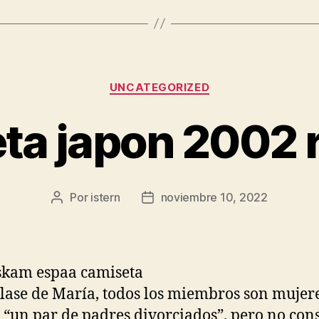
Categorías
UNCATEGORIZED
ta japon 2002 
Por
istern
noviembre 10, 2022
Autor
Fecha
de
de
la
la
entrada
entrada
clase de María, todos los miembros son mujere
“un par de padres divorciados”, pero no con