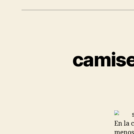
camise
En la 
menos 