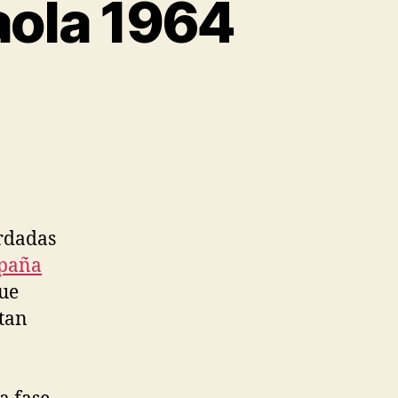
aola 1964
rdadas
spaña
que
 tan