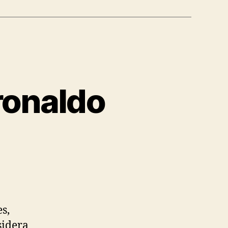
ronaldo
s,
sidera