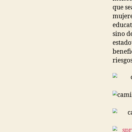
que se
mujere
educat
sino d
estado
benefi
riesgos