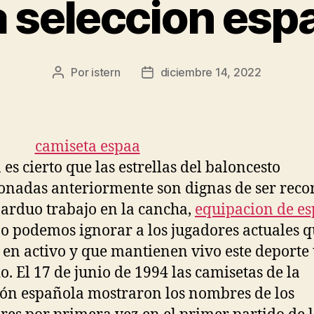
 seleccion esp
Por
istern
diciembre 14, 2022
Autor
Fecha
de
de
la
la
entrada
entrada
 es cierto que las estrellas del baloncesto
nadas anteriormente son dignas de ser reco
 arduo trabajo en la cancha,
equipacion de e
o podemos ignorar a los jugadores actuales 
 en activo y que mantienen vivo este deporte
o. El 17 de junio de 1994 las camisetas de la
ión española mostraron los nombres de los