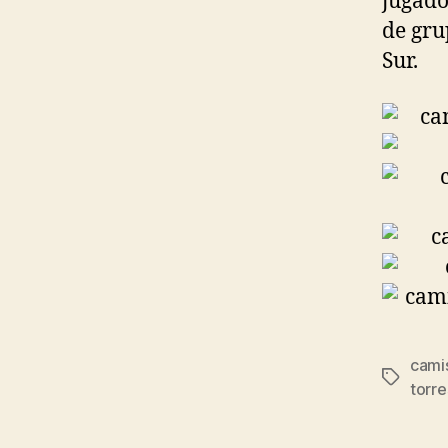
jugado
de gru
Sur.
cami
Etiqueta
torre