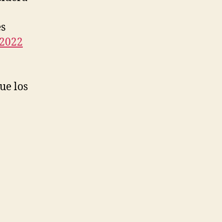
es
 2022
ue los