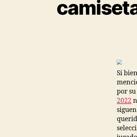
camiseta
Si bien
mencio
por su
2022
n
siguen
querid
selecc