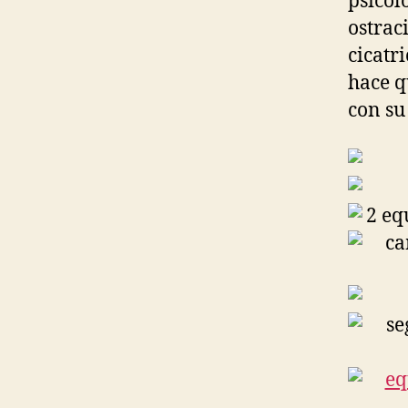
psicol
ostrac
cicatr
hace q
con su