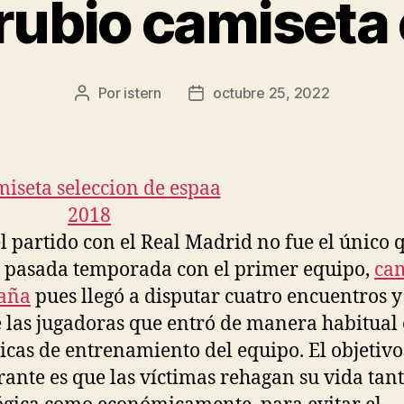
 rubio camiseta
Por
istern
octubre 25, 2022
Autor
Fecha
de
de
la
la
entrada
entrada
l partido con el Real Madrid no fue el único 
a pasada temporada con el primer equipo,
cam
paña
pues llegó a disputar cuatro encuentros y
 las jugadoras que entró de manera habitual 
cas de entrenamiento del equipo. El objetivo
rante es que las víctimas rehagan su vida tan