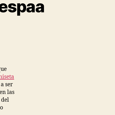
 espaa
que
iseta
 a ser
en las
 del
to