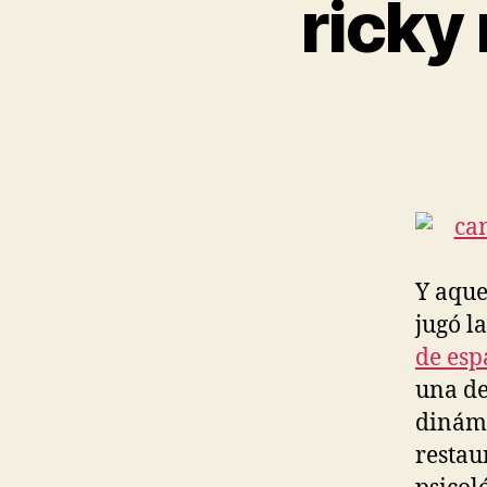
ricky
Y aque
jugó l
de es
una de
dinámi
restau