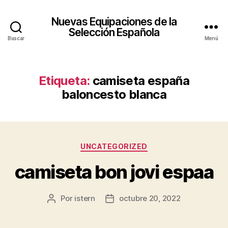
Nuevas Equipaciones de la
Selección Española
Buscar
Menú
Etiqueta:
camiseta españa
baloncesto blanca
Categorías
UNCATEGORIZED
camiseta bon jovi espaa
Por
istern
octubre 20, 2022
Autor
Fecha
de
de
la
la