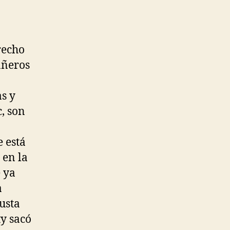
recho
añeros
s y
, son
 está
 en la
e ya
a
usta
ty sacó