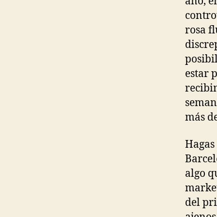
año, e
contro
rosa f
discre
posibi
estar 
recibi
semana
más de
Hagas 
Barcel
algo q
market
del pr