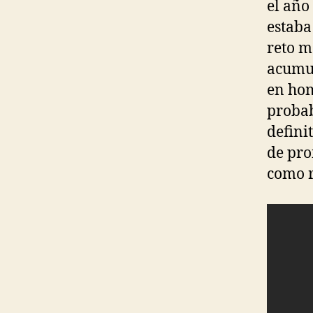
el año
estaba
reto m
acumul
en hom
probab
defini
de pro
como r