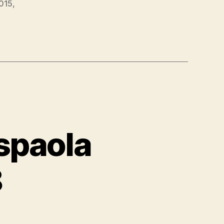
2015
,
spaola
8