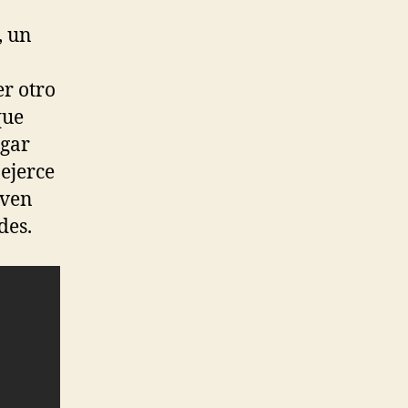
, un
r otro
que
ugar
 ejerce
oven
des.