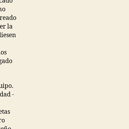
ocado
no
creado
er la
diesen
dos
rgado
uipo.
idad -
etas
ro