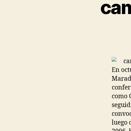
cam
En oct
Marado
confer
como C
seguid
convoc
luego 