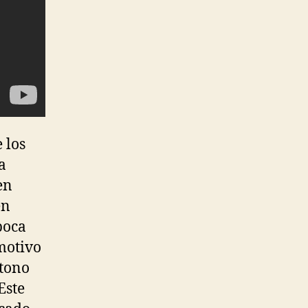
 los
a
en
en
poca
 motivo
 tono
Este