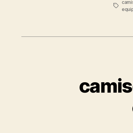
cami
Etiqueta
equi
camis