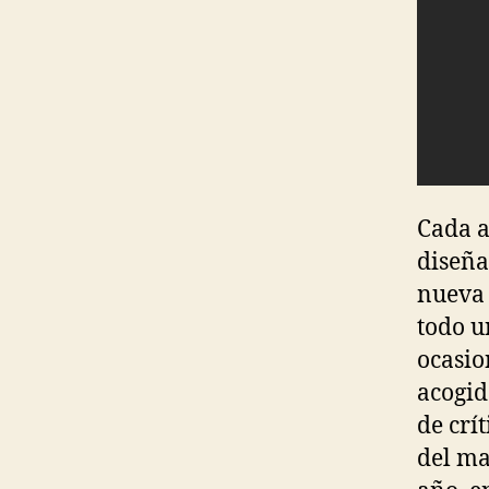
Cada a
diseña
nueva 
todo u
ocasio
acogid
de crí
del ma