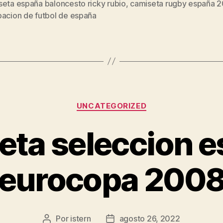
seta españa baloncesto ricky rubio
,
camiseta rugby españa 
s
pacion de futbol de españa
Categorías
UNCATEGORIZED
eta seleccion e
eurocopa 200
Por
istern
agosto 26, 2022
Autor
Fecha