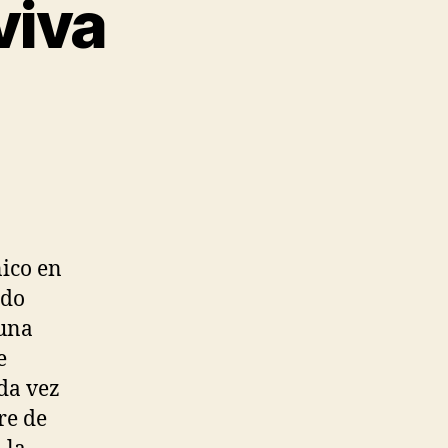
viva
ico en
rdo
 una
e
da vez
re de