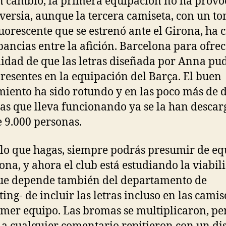
n cambio, la primera equipación no ha prov
versia, aunque la tercera camiseta, con un to
luorescente que se estrenó ante el Girona, ha 
pancias entre la afición. Barcelona para ofrec
lidad de que las letras diseñada por Anna pu
presentes en la equipación del Barça. El buen
miento ha sido rotundo y en las poco más de 
s que lleva funcionando ya se la han desca
 9.000 personas.
lo que hagas, siempre podrás presumir de eq
ona, y ahora el club está estudiando la viabil
ue depende también del departamento de
ing- de incluir las letras incluso en las camis
imer equipo. Las bromas se multiplicaron, pe