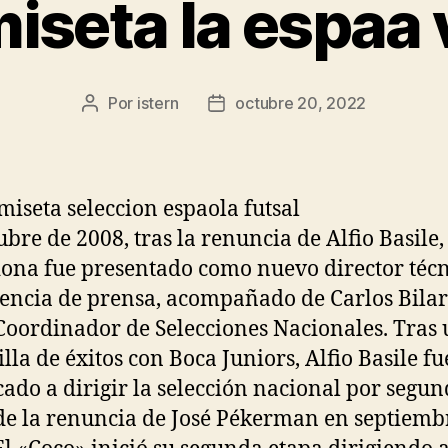
iseta la espaa 
Por
istern
octubre 20, 2022
Autor
Fecha
de
de
la
la
entrada
entrada
ubre de 2008, tras la renuncia de Alfio Basile,
na fue presentado como nuevo director técn
encia de prensa, acompañado de Carlos Bila
oordinador de Selecciones Nacionales. Tras
illa de éxitos con Boca Juniors, Alfio Basile fu
ado a dirigir la selección nacional por segun
de la renuncia de José Pékerman en septiemb