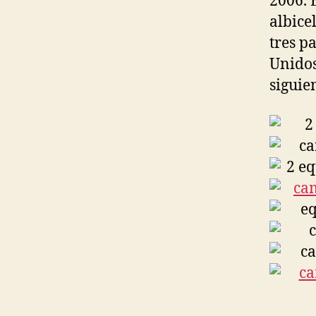
2006. 
albice
tres p
Unidos
siguie