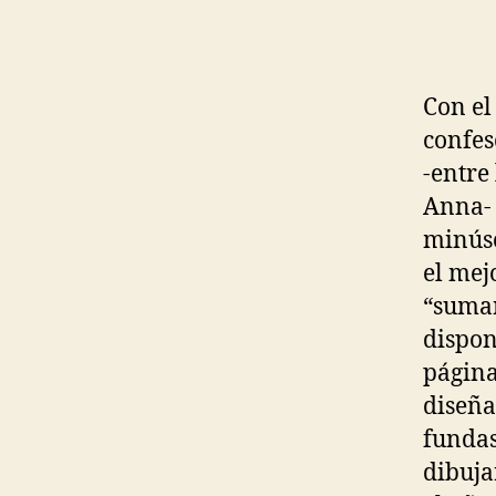
Con el
confes
-entre
Anna- 
minúsc
el mej
“suman
dispon
página
diseña
fundas
dibuja