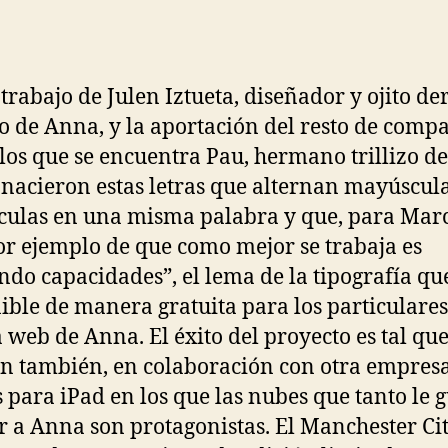
de
de
la
la
entrada
entrada
 trabajo de Julen Iztueta, diseñador y ojito de
o de Anna, y la aportación del resto de comp
 los que se encuentra Pau, hermano trillizo de
nacieron estas letras que alternan mayúscula
ulas en una misma palabra y que, para Marc
or ejemplo de que como mejor se trabaja es
do capacidades”, el lema de la tipografía que
ible de manera gratuita para los particulares
 web de Anna. El éxito del proyecto es tal qu
n también, en colaboración con otra empres
 para iPad en los que las nubes que tanto le g
r a Anna son protagonistas. El Manchester Ci