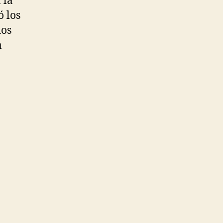
 la
ó los
dos
a