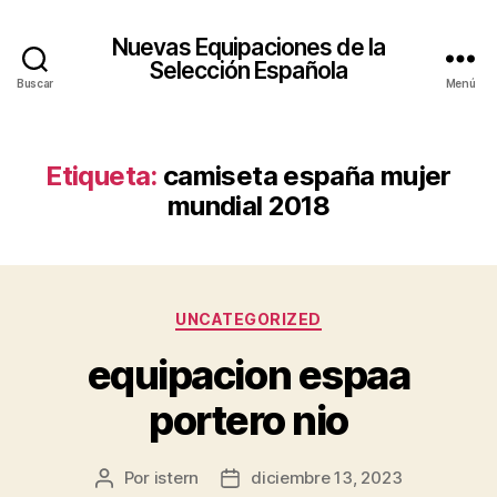
Nuevas Equipaciones de la
Selección Española
Buscar
Menú
Etiqueta:
camiseta españa mujer
mundial 2018
Categorías
UNCATEGORIZED
equipacion espaa
portero nio
Por
istern
diciembre 13, 2023
Autor
Fecha