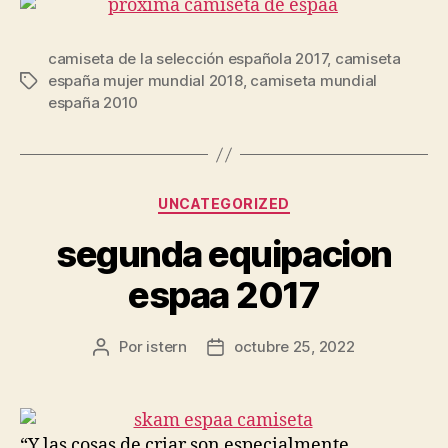
camiseta de la selección española 2017
,
camiseta
españa mujer mundial 2018
,
camiseta mundial
Etiquetas
españa 2010
Categorías
UNCATEGORIZED
segunda equipacion
espaa 2017
Por
istern
octubre 25, 2022
Autor
Fecha
de
de
la
la
entrada
entrada
“Y las cosas de criar son especialmente