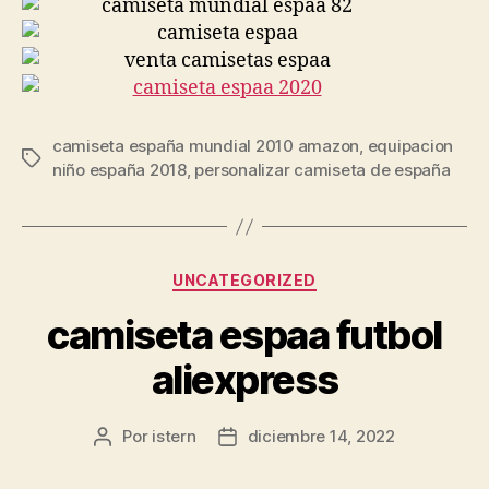
camiseta españa mundial 2010 amazon
,
equipacion
Etiquetas
niño españa 2018
,
personalizar camiseta de españa
Categorías
UNCATEGORIZED
camiseta espaa futbol
aliexpress
Por
istern
diciembre 14, 2022
Autor
Fecha
de
de
la
la