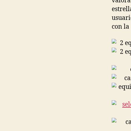
valora
estrel
usuari
con la