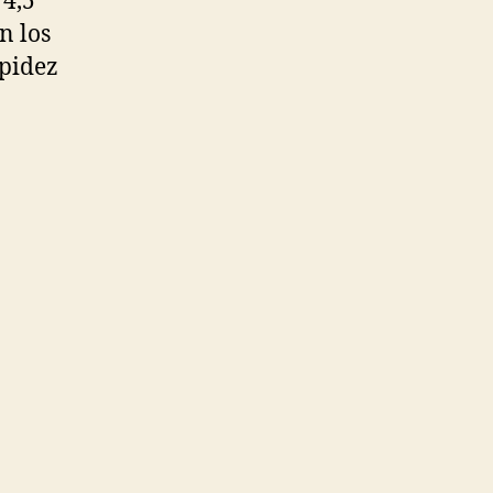
 4,5
n los
apidez