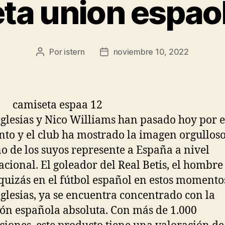
ta union espao
Por
istern
noviembre 10, 2022
Autor
Fecha
de
de
la
la
entrada
entrada
Iglesias y Nico Williams han pasado hoy por e
o y el club ha mostrado la imagen orgulloso
o de los suyos represente a España a nivel
acional. El goleador del Real Betis, el hombre
uizás en el fútbol español en estos momento
Iglesias, ya se encuentra concentrado con la
ión española absoluta. Con más de 1.000