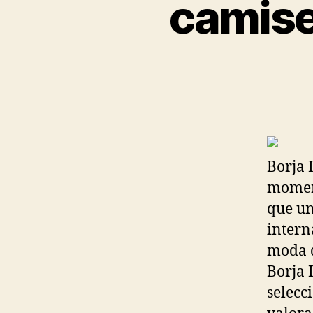
camise
Borja 
moment
que un
intern
moda q
Borja 
selecc