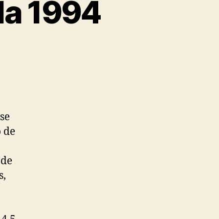
la 1994
se
 de
 de
s,