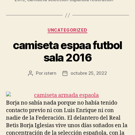
Categorías
UNCATEGORIZED
camiseta espaa futbol
sala 2016
Por
istern
octubre 25, 2022
Autor
Fecha
de
de
la
la
entrada
entrada
Borja no sabía nada porque no había tenido
contacto previo ni con Luis Enrique ni con
nadie de la Federación. El delantero del Real
Betis Borja Iglesias vive unos días soñados en la
concentración de la selección española, con la