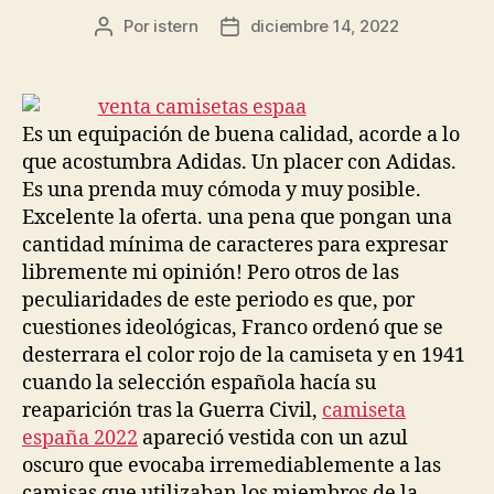
Por
istern
diciembre 14, 2022
Autor
Fecha
de
de
la
la
entrada
entrada
Es un equipación de buena calidad, acorde a lo
que acostumbra Adidas. Un placer con Adidas.
Es una prenda muy cómoda y muy posible.
Excelente la oferta. una pena que pongan una
cantidad mínima de caracteres para expresar
libremente mi opinión! Pero otros de las
peculiaridades de este periodo es que, por
cuestiones ideológicas, Franco ordenó que se
desterrara el color rojo de la camiseta y en 1941
cuando la selección española hacía su
reaparición tras la Guerra Civil,
camiseta
españa 2022
apareció vestida con un azul
oscuro que evocaba irremediablemente a las
camisas que utilizaban los miembros de la