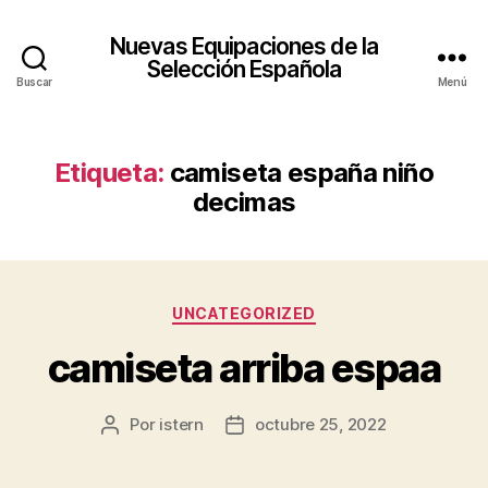
Nuevas Equipaciones de la
Selección Española
Buscar
Menú
Etiqueta:
camiseta españa niño
decimas
Categorías
UNCATEGORIZED
camiseta arriba espaa
Por
istern
octubre 25, 2022
Autor
Fecha
de
de
la
la