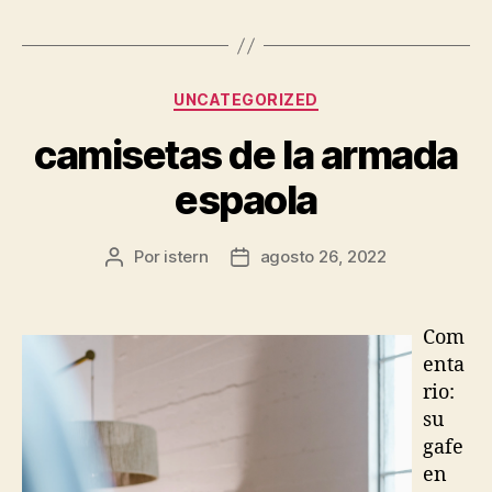
Categorías
UNCATEGORIZED
camisetas de la armada
espaola
Por
istern
agosto 26, 2022
Autor
Fecha
de
de
la
la
entrada
entrada
Com
enta
rio:
su
gafe
en