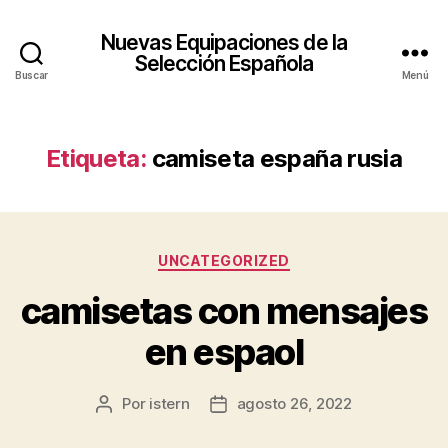
Nuevas Equipaciones de la
Selección Española
Buscar
Menú
Etiqueta:
camiseta españa rusia
Categorías
UNCATEGORIZED
camisetas con mensajes
en espaol
Por
istern
agosto 26, 2022
Autor
Fecha
de
de