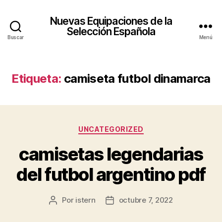
Nuevas Equipaciones de la
Selección Española
Buscar
Menú
Etiqueta:
camiseta futbol dinamarca
Categorías
UNCATEGORIZED
camisetas legendarias
del futbol argentino pdf
Por
istern
octubre 7, 2022
Autor
Fecha
de
de