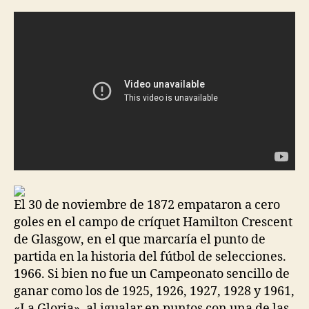
la
la
entrada
entrada
El 30 de noviembre de 1872 empataron a cero
goles en el campo de críquet Hamilton Crescent
de Glasgow, en el que marcaría el punto de
partida en la historia del fútbol de selecciones.
1966. Si bien no fue un Campeonato sencillo de
ganar como los de 1925, 1926, 1927, 1928 y 1961,
«La Gloria», al igualar en puntos con una de las