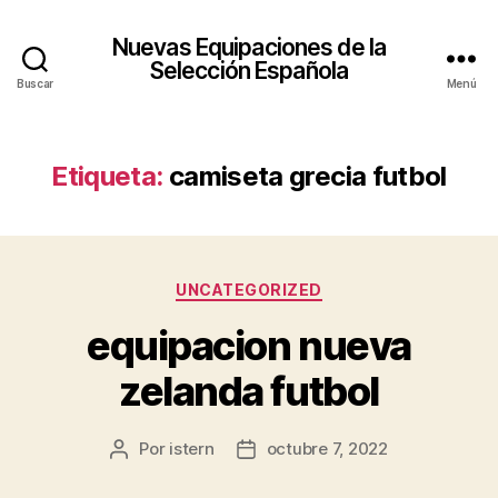
Nuevas Equipaciones de la
Selección Española
Buscar
Menú
Etiqueta:
camiseta grecia futbol
Categorías
UNCATEGORIZED
equipacion nueva
zelanda futbol
Por
istern
octubre 7, 2022
Autor
Fecha
de
de