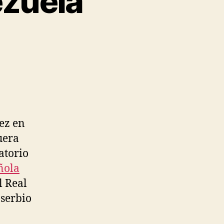
ezuela
vez en
uera
atorio
ñola
l Real
 serbio