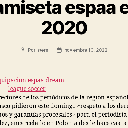
amiseta espaa 
2020
Por
istern
noviembre 10, 2022
Autor
Fecha
de
de
la
la
entrada
entrada
rectores de los periódicos de la región españo
asco pidieron este domingo «respeto a los der
s y garantías procesales» para el periodista
ez, encarcelado en Polonia desde hace casi si