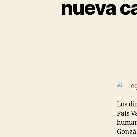
nueva c
Los di
País V
humano
Gonzál