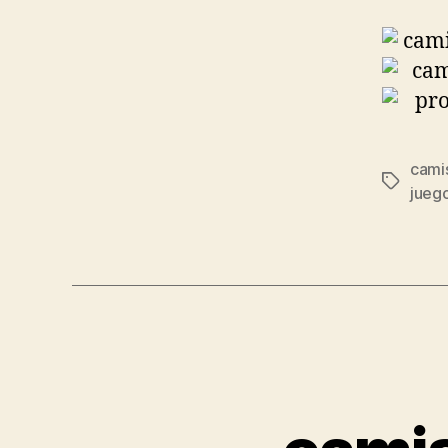
cami
Etiqueta
jueg