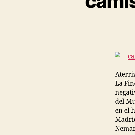
camis
Aterri
La Fin
negati
del M
en el 
Madrid
Nemanj