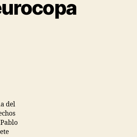
eurocopa
la del
echos
 Pablo
ete