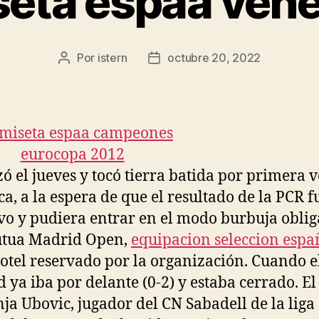
eta espaa ven
Por
istern
octubre 20, 2022
Autor
Fecha
de
de
la
la
entrada
entrada
zó el jueves y tocó tierra batida por primera 
ca, a la espera de que el resultado de la PCR f
vo y pudiera entrar en el modo burbuja oblig
utua Madrid Open,
equipacion seleccion espa
hotel reservado por la organización. Cuando e
 ya iba por delante (0-2) y estaba cerrado. El
a Ubovic, jugador del CN Sabadell de la liga