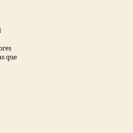
l
ores
as que