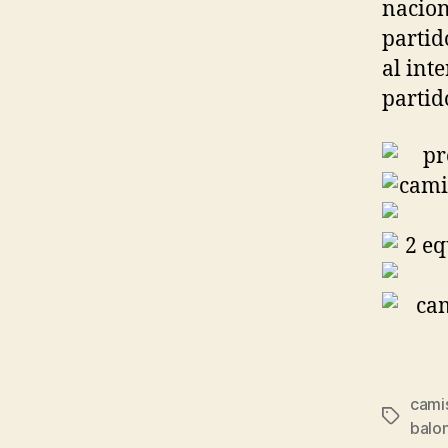
nacion
partid
al int
partid
camis
Etiqueta
balo