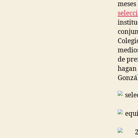
meses 
selecc
instit
conjun
Colegi
medio
de pre
hagan 
Gonzál