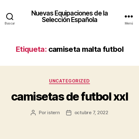
Nuevas Equipaciones de la
Selección Española
Buscar
Menú
Etiqueta:
camiseta malta futbol
Categorías
UNCATEGORIZED
camisetas de futbol xxl
Por
istern
octubre 7, 2022
Autor
Fecha
de
de
la
la
entrada
entrada