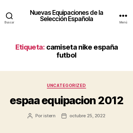
Nuevas Equipaciones de la
Selección Española
Buscar
Menú
Etiqueta:
camiseta nike españa
futbol
Categorías
UNCATEGORIZED
espaa equipacion 2012
Por
istern
octubre 25, 2022
Autor
Fecha
de
de
la
la