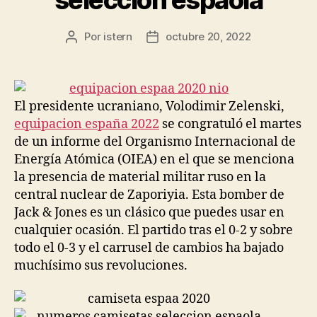
Por
istern
octubre 20, 2022
Autor
Fecha
de
de
la
la
entrada
entrada
El presidente ucraniano, Volodimir Zelenski,
equipacion españa 2022
se congratuló el martes
de un informe del Organismo Internacional de
Energía Atómica (OIEA) en el que se menciona
la presencia de material militar ruso en la
central nuclear de Zaporiyia. Esta bomber de
Jack & Jones es un clásico que puedes usar en
cualquier ocasión. El partido tras el 0-2 y sobre
todo el 0-3 y el carrusel de cambios ha bajado
muchísimo sus revoluciones.