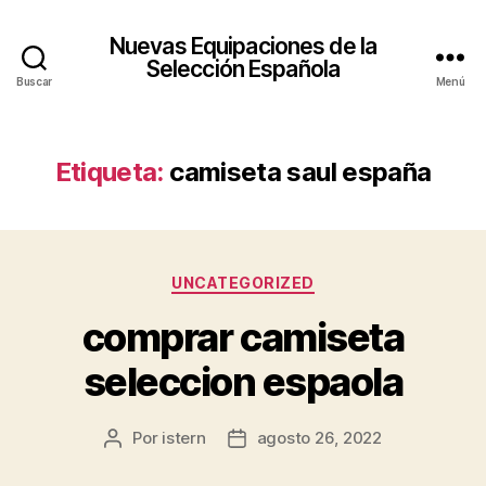
Nuevas Equipaciones de la
Selección Española
Buscar
Menú
Etiqueta:
camiseta saul españa
Categorías
UNCATEGORIZED
comprar camiseta
seleccion espaola
Por
istern
agosto 26, 2022
Autor
Fecha
de
de