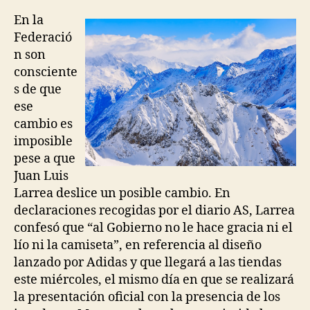
la
la
entrada
entrada
En la
Federació
n son
consciente
s de que
ese
cambio es
imposible
pese a que
Juan Luis
Larrea deslice un posible cambio. En
declaraciones recogidas por el diario AS, Larrea
confesó que “al Gobierno no le hace gracia ni el
lío ni la camiseta”, en referencia al diseño
lanzado por Adidas y que llegará a las tiendas
este miércoles, el mismo día en que se realizará
la presentación oficial con la presencia de los