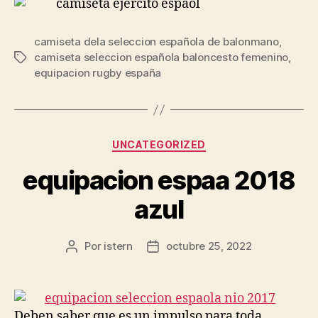
camiseta dela seleccion española de balonmano
,
camiseta seleccion española baloncesto femenino
,
Etiquetas
equipacion rugby españa
Categorías
UNCATEGORIZED
equipacion espaa 2018
azul
Por
istern
octubre 25, 2022
Autor
Fecha
de
de
la
la
entrada
entrada
Deben saber que es un impulso para toda